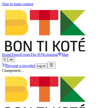
Skip to main content
Home
Tours
Events
The BTKs
Journal
Map
fr
en
Become a provider
Log in
Chargement…