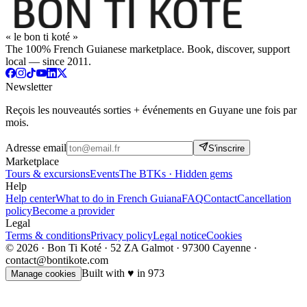
« le bon ti koté »
The 100% French Guianese marketplace. Book, discover, support
local — since 2011.
Newsletter
Reçois les nouveautés sorties + événements en Guyane une fois par
mois.
Adresse email
S'inscrire
Marketplace
Tours & excursions
Events
The BTKs · Hidden gems
Help
Help center
What to do in French Guiana
FAQ
Contact
Cancellation
policy
Become a provider
Legal
Terms & conditions
Privacy policy
Legal notice
Cookies
© 2026 · Bon Ti Koté · 52 ZA Galmot · 97300 Cayenne ·
contact@bontikote.com
Built with ♥ in 973
Manage cookies