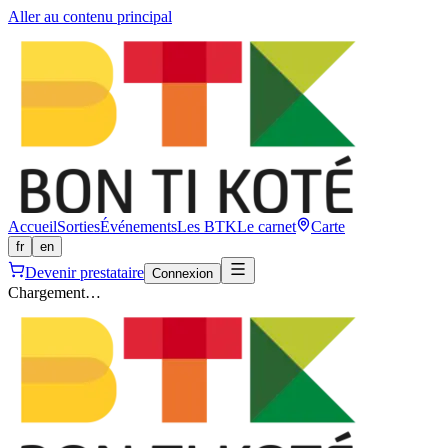
Aller au contenu principal
Accueil
Sorties
Événements
Les BTK
Le carnet
Carte
fr
en
Devenir prestataire
Connexion
Chargement…