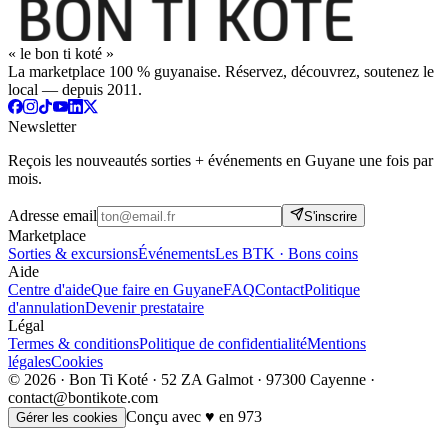
« le bon ti koté »
La marketplace 100 % guyanaise. Réservez, découvrez, soutenez le
local — depuis 2011.
Newsletter
Reçois les nouveautés sorties + événements en Guyane une fois par
mois.
Adresse email
S'inscrire
Marketplace
Sorties & excursions
Événements
Les BTK · Bons coins
Aide
Centre d'aide
Que faire en Guyane
FAQ
Contact
Politique
d'annulation
Devenir prestataire
Légal
Termes & conditions
Politique de confidentialité
Mentions
légales
Cookies
© 2026 · Bon Ti Koté · 52 ZA Galmot · 97300 Cayenne ·
contact@bontikote.com
Conçu avec ♥ en 973
Gérer les cookies