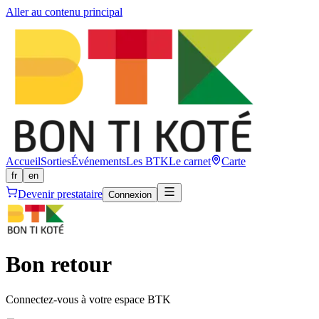
Aller au contenu principal
Accueil
Sorties
Événements
Les BTK
Le carnet
Carte
fr
en
Devenir prestataire
Connexion
Bon retour
Connectez-vous à votre espace BTK