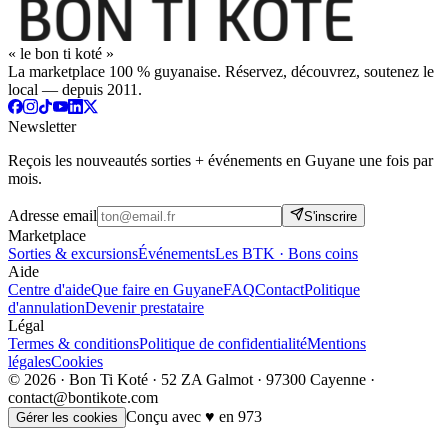
« le bon ti koté »
La marketplace 100 % guyanaise. Réservez, découvrez, soutenez le
local — depuis 2011.
Newsletter
Reçois les nouveautés sorties + événements en Guyane une fois par
mois.
Adresse email
S'inscrire
Marketplace
Sorties & excursions
Événements
Les BTK · Bons coins
Aide
Centre d'aide
Que faire en Guyane
FAQ
Contact
Politique
d'annulation
Devenir prestataire
Légal
Termes & conditions
Politique de confidentialité
Mentions
légales
Cookies
© 2026 · Bon Ti Koté · 52 ZA Galmot · 97300 Cayenne ·
contact@bontikote.com
Conçu avec ♥ en 973
Gérer les cookies