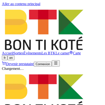
Aller au contenu principal
Accueil
Sorties
Événements
Les BTK
Le carnet
Carte
fr
en
Devenir prestataire
Connexion
Chargement…